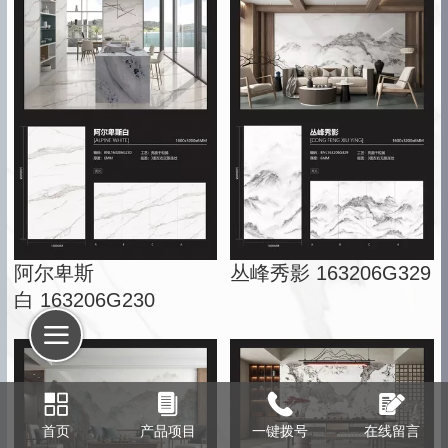
阿尔卑斯
丛峰秀影 163206G329
白 163206G230
首页
产品项目
一键拨号
在线留言