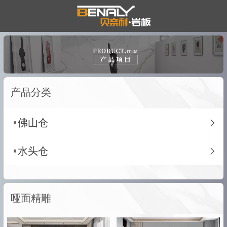
产品分类
佛山仓
水头仓
哑面精雕