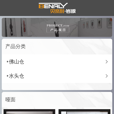
产品分类
佛山仓
水头仓
哑面